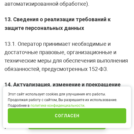
автоматизированной обработке).
13. Сведения о реализации требований к
защите персональных данных
13.1. Оператор принимает необходимые и
достаточные правовые, организационные и
технические меры для обеспечения выполнения
обязанностей, предусмотренных 152-ФЗ.
14. Актуализация, изменение и прекращение
действия Политики
Этот сайт использует cookies для улучшения его работы.
Продолжая работу с сайтом, Вы разрешаете их использование.
Подробнее в
политике конфиденциальности
.
14.1. Оператор имеет право вносить изменения в
СОГЛАСЕН
настоящую Политику. При внесении изменений
ИНТЕРНЕТ-МАГАЗИН
указывается дата последнего обновления.