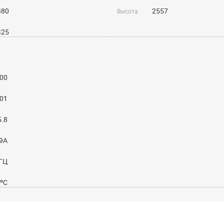
380
2557
Высота
425
00
01
5.8
09A
 ГЦ
5ºС