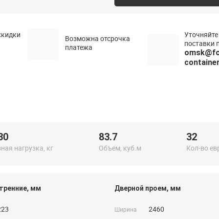
скидки
Уточняйте
Возможна отсрочка
поставки п
платежа
omsk@fo
container
30
83.7
32
ная нагрузка, кг
Объем, куб.м
Кол-во ев
тренние, мм
Дверной проем, мм
223
2460
Ширина