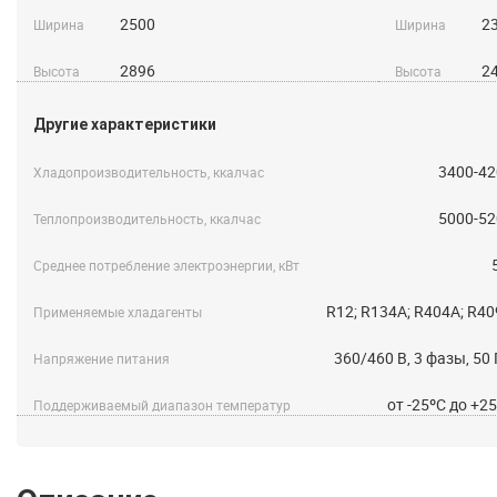
2500
2
Ширина
Ширина
2896
2
Высота
Высота
Другие характеристики
3400-42
Хладопроизводительность, ккалчас
5000-52
Теплопроизводительность, ккалчас
Среднее потребление электроэнергии, кВт
R12; R134A; R404A; R4
Применяемые хладагенты
360/460 B, 3 фазы, 50
Напряжение питания
от -25ºС до +2
Поддерживаемый диапазон температур