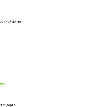
ронной почте.
ния
.
стандарта.