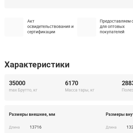
Акт
Предоставляем 
освидетельствования и
для оптовых
сертификации
покупателей
Характеристики
35000
6170
288
max Брутто, кг
Масса тары, кг
Полез
Размеры внешние, мм
Размеры вну
13716
13
Длина
Длина