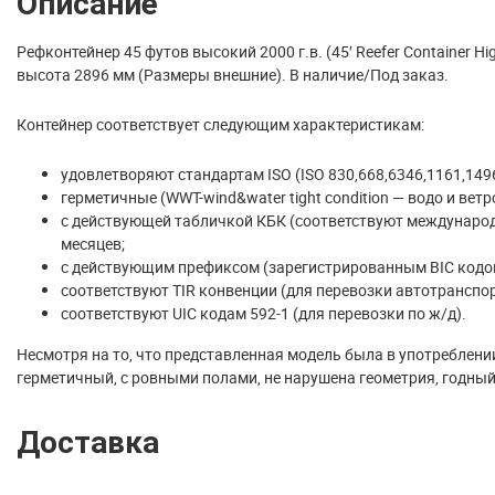
Описание
Рефконтейнер 45 футов высокий 2000 г.в. (45′ Reefer Container H
высота 2896 мм (Размеры внешние). В наличие/Под заказ.
Контейнер соответствует следующим характеристикам:
удовлетворяют стандартам ISO (ISO 830,668,6346,1161,1496
герметичные (WWT-wind&water tight condition — водо и вет
с действующей табличкой КБК (соответствуют международн
месяцев;
с действующим префиксом (зарегистрированным BIC кодо
соответствуют TIR конвенции (для перевозки автотранспор
соответствуют UIC кодам 592-1 (для перевозки по ж/д).
Несмотря на то, что представленная модель была в употреблени
герметичный, с ровными полами, не нарушена геометрия, годны
Доставка