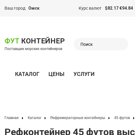
Ваш город
Курс валют
Омск
$82.17 €94.84
казать меню
ФУТ
КОНТЕЙНЕР
Поставщик морских контейнеров
КАТАЛОГ
ЦЕНЫ
УСЛУГИ
Показать меню
Главная
Каталог
Рефрижераторные контейнеры
45 футов
Рефконтейнер 45 футов высокий 2000 г.в. (45′ Reefer Container