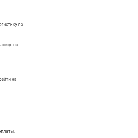
огистику по
ранице по
рейти на
оплаты.