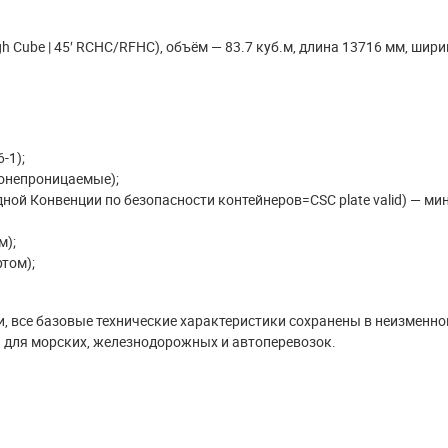
igh Cube | 45′ RCHC/RFHC), объём — 83.7 куб.м, длина 13716 мм, шир
-1);
ронепроницаемые);
ой Конвенции по безопасности контейнеров=CSC plate valid) — ми
м);
том);
и, все базовые технические характеристики сохранены в неизменно
й для морских, железнодорожных и автоперевозок.